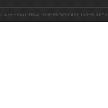
© mcf-6x计数器|hm-1计时器|z96-f计米器计码器|合肥蓝茵仪表科技有限公司 -版权所有