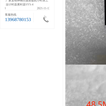
滚轮
厂家直销神钢挖掘装载机小时表工
业计时器累时器SYS-4
1-13
2021-11-13
客服热线:
13968780153