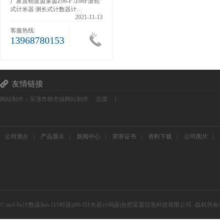
茵Z96-F /Z96F滚轮
厂家直销神钢挖掘装载机小时表工
测长式计数器计…
业计时器累时器SYS-4
2021-11-13
2021-11-13
客服热线:
13968780153
友情链接
网站制作：乐清市柳市镇网站制作
百度
|
公司简介
|
产品展示
|
新闻中心
|
荣誉证书
|
资料下载
|
公司图片
|
© mcf-6x计数器|hm-1计时器|z96-f计米器计码器|合肥蓝茵仪表科技有限公司 -版权所有