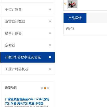
手按计数器
产品详情
避雷器计数器
齿轮1
模具计数器
定时器
计数(时)器数字轮及齿轮
工业计时器机芯
最新动态
茵Z96-F /Z96F滚轮
厂家直销神钢挖掘装载机小时表工
测长式计数器计码器
业计时器累时器SYS-4