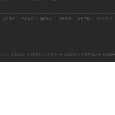
公司简介
|
产品展示
|
新闻中心
|
荣誉证书
|
资料下载
|
公司图片
|
© mcf-6x计数器|hm-1计时器|z96-f计米器计码器|合肥蓝茵仪表科技有限公司 -版权所有